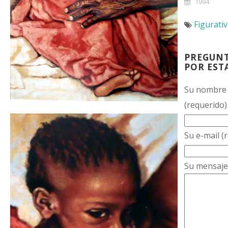
1994
Figurati
PREGUN
POR EST
Su nombre
(requerido)
Su e-mail (
Su mensaje