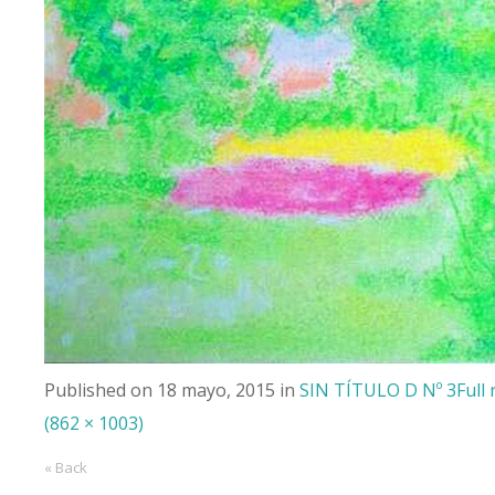
Published on
18 mayo, 2015
in
SIN TÍTULO D Nº 3
Full
(862 × 1003)
« Back