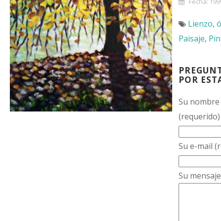
Fecha: 199
Lienzo
,
ó
Paisaje
,
Pin
PREGUN
POR EST
Su nombre
(requerido)
Su e-mail (
Su mensaje