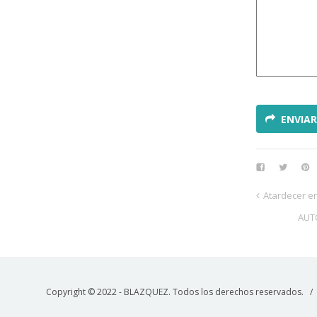
ENVIAR
Atardecer e
AUT
Copyright © 2022 - BLAZQUEZ. Todos los derechos reservados. 