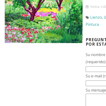
Fecha: 2.0
Lienzo
,
ó
Pintura
PREGUN
POR EST
Su nombre
(requerido)
Su e-mail (
Su mensaje