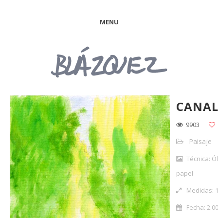
MENU
CANA
9903
Paisaje
Técnica: Ó
papel
Medidas: 1
Fecha: 2.0