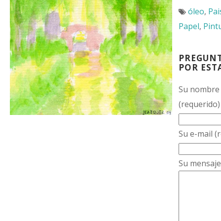
óleo
,
Pai
Papel
,
Pint
PREGUN
POR EST
Su nombre
(requerido)
Su e-mail (
Su mensaje