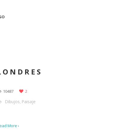
GO
LONDRES
10487
2
Dibujos
Paisaje
,
ead More ›