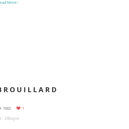
ead More ›
BROUILLARD
7002
1
Dibujos