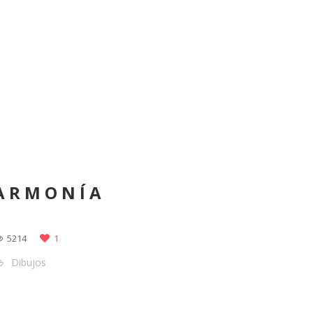
ARMONÍA
5214
1
Dibujos